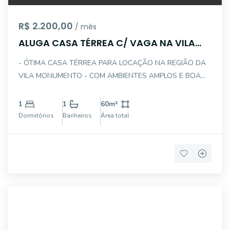
R$ 2.200,00
/ mês
ALUGA CASA TÉRREA C/ VAGA NA VILA
MONUMENTO
- ÓTIMA CASA TÉRREA PARA LOCAÇÃO NA REGIÃO DA
VILA MONUMENTO - COM AMBIENTES AMPLOS E BOA
LOCALIZAÇÃO - DESCRIÇÃO INTERNA DO IMÓVEL: . 01
DORMITÓRIO . SALA DE ESTAR . COZINHA . ÁREA DE
1
1
60
m²
SERVIÇO . CORREDOR LATERAL . 01 VAGA DE GARAGEM
Dormitórios
Banheiros
Área total
[ COM ESP
14852