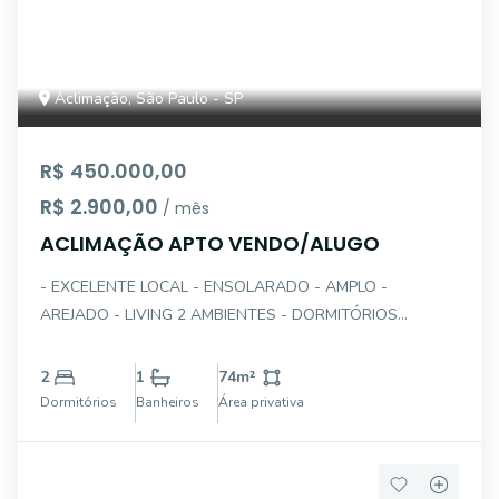
Aclimação, São Paulo - SP
R$ 450.000,00
R$ 2.900,00
/ mês
ACLIMAÇÃO APTO VENDO/ALUGO
- EXCELENTE LOCAL - ENSOLARADO - AMPLO -
AREJADO - LIVING 2 AMBIENTES - DORMITÓRIOS
GRANDES - PISO TACOS (CASCOLAC NOVO) -
DORMITÓRIO COM TERRAÇO - COZINHA AMERICANA -
2
1
74
m²
AREA DE SERVIÇO - PRÉDIO PEQUENO CONDOMINIO
Dormitórios
Banheiros
Área privativa
BAIXO - AO LADO DO PARQUE DA ACL