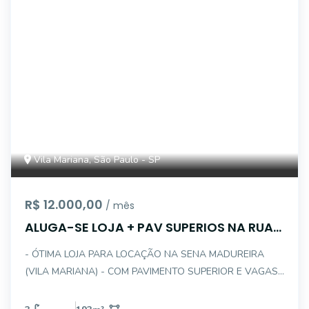
Vila Mariana, São Paulo - SP
R$ 12.000,00
/ mês
ALUGA-SE LOJA + PAV SUPERIOS NA RUA
SENA MADUREIRA
- ÓTIMA LOJA PARA LOCAÇÃO NA SENA MADUREIRA
(VILA MARIANA) - COM PAVIMENTO SUPERIOR E VAGAS
FRONTAIS - CONFIRA - DESCRIÇÃO INTERNA DO
IMÓVEL: - PAVIMENTO TÉRREO . LOJA COM ÓTIMO