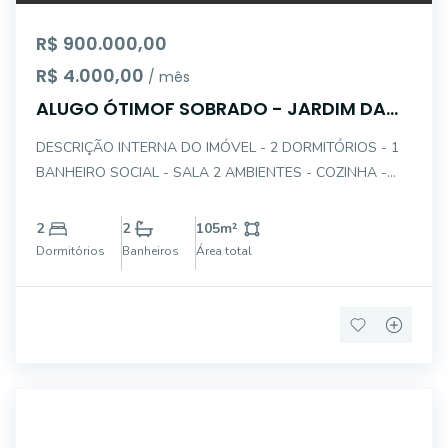
R$ 900.000,00
R$ 4.000,00
/ mês
ALUGO ÓTIMOF SOBRADO - JARDIM DA
GLÓRIA
DESCRIÇÃO INTERNA DO IMÓVEL - 2 DORMITÓRIOS - 1
BANHEIRO SOCIAL - SALA 2 AMBIENTES - COZINHA -
QUINTAL - CORREDOR LATERAL - AREA DE SERVIÇO -
EDÍCULA NOS FUNDOS - QUARTO DE EMPREGADA -
2
2
105
m²
BANHEIRO DE EMPREGADA - 1 VAGA DE GARAGEM A
Dormitórios
Banheiros
Área total
Directa I
14647