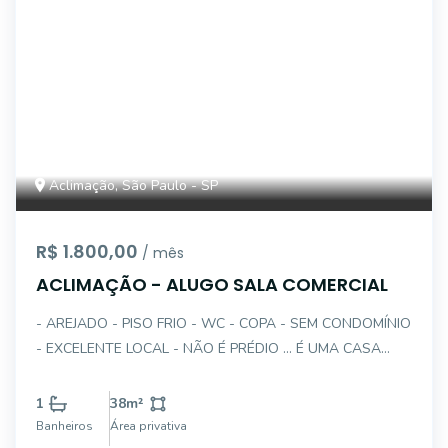
Aclimação, São Paulo - SP
R$ 1.800,00
/ mês
ACLIMAÇÃO - ALUGO SALA COMERCIAL
- AREJADO - PISO FRIO - WC - COPA - SEM CONDOMÍNIO
- EXCELENTE LOCAL - NÃO É PRÉDIO ... É UMA CASA
COM 04 SALAS JÁ ALUGADAS VALOR PACOTE
INCLUINDO ÁGUA, ENERGIA E IPTU : $1.800,00
1
38
m²
Banheiros
Área privativa