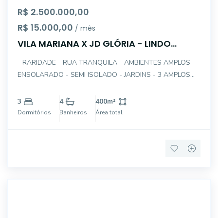
R$ 2.500.000,00
R$ 15.000,00
/ mês
VILA MARIANA X JD GLÓRIA - LINDO
SOBRADO VENDO
- RARIDADE - RUA TRANQUILA - AMBIENTES AMPLOS -
ENSOLARADO - SEMI ISOLADO - JARDINS - 3 AMPLOS
DORMITÓRIOS SENDO 1 SUÍTE MASTER COM HIDRO,
CLOSET E TERRAÇO - TODOS OS DORMITÓRIOS COM
3
4
400
m²
ARMÁRIOS EMBUTIDOS - LIVING PARA 3 AMBIENTES -
Dormitórios
Banheiros
Área total
JARDIN DE INVERN
12714