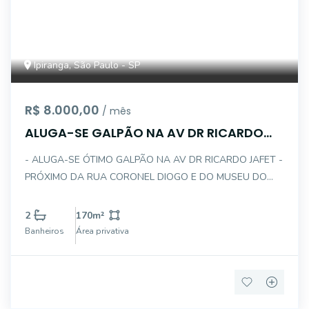
Ipiranga, São Paulo - SP
R$ 8.000,00
/ mês
ALUGA-SE GALPÃO NA AV DR RICARDO
JAFET - 170M
- ALUGA-SE ÓTIMO GALPÃO NA AV DR RICARDO JAFET -
PRÓXIMO DA RUA CORONEL DIOGO E DO MUSEU DO
IPIRANGA - DESCRIÇÃO INTERNA DO IMÓVEL : . FRENTE :
09 . FUNDO : 17 . ÁREA CONSTRUÍDA : 170 . GALPÃO
2
170
m²
COM PORTÃO ELÉTRICO . RAMPA DE ENTRADA . 02 BA
Banheiros
Área privativa