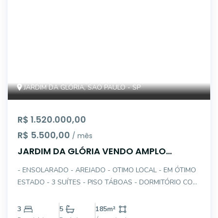
JARDIM DA GLÓRIA, SAO PAULO - SP
R$ 1.520.000,00
R$ 5.500,00
/ mês
JARDIM DA GLÓRIA VENDO AMPLO
SOBRADO 3STES - 2 GAR
- ENSOLARADO - AREJADO - OTIMO LOCAL - EM ÓTIMO
ESTADO - 3 SUÍTES - PISO TÁBOAS - DORMITÓRIO COM
TERRAÇO - DUAS SALAS - PISO TÁBOAS - LAVABO -
COPA/COZINHA - PLANEJADA - ARMÁRIOS - AR
3
5
185
m²