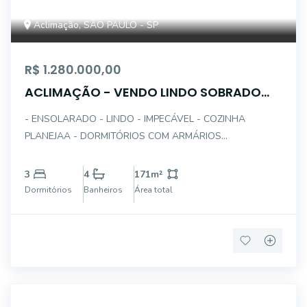
Aclimação, SÃO PAULO - SP
R$ 1.280.000,00
ACLIMAÇÃO - VENDO LINDO SOBRADO
3D-1STE
- ENSOLARADO - LINDO - IMPECÁVEL - COZINHA
PLANEJAA - DORMITÓRIOS COM ARMÁRIOS
PLANEJADOS - PISO PORCELANATO - SALA COM
LAREIRA - SALA DE JANTAR - TERRAÇO - DEPENDÊNCIA
3
4
171
m²
DE SERVIÇOS - ESPAÇO GOURMET COM
Dormitórios
Banheiros
Área total
CHURRASQUEIRA - BANHEIRO COM HIDRO - EXCE
14999