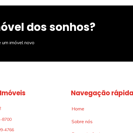
móvel dos sonhos?
e um imóvel novo
 Imóveis
Navegação rápid
2
Home
4-8700
Sobre nós
09-4766