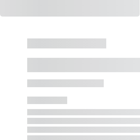
CASA
VENDA
CÓD: 19327
Casa 5 Dormitórios 
Jurerê Internacional, Florianópolis - SC