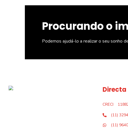
Procurando o i
Podemos ajudá-lo a realizar o seu sonho d
Directa
CRECI
1188
(11) 329
(11) 964