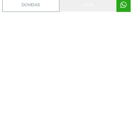
DÚVIDAS
LIGAR
Imóveis semelhantes
14868
Aclimação, SÃO PAULO - SP
R$ 410.000,00