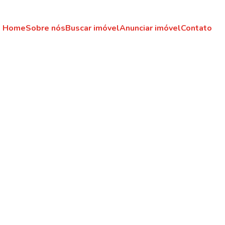
Home
Sobre nós
Buscar imóvel
Anunciar imóvel
Contato