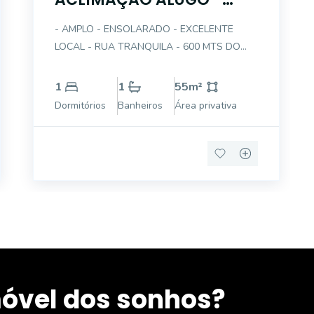
APTO 1 DT COM GARAGEM
- AMPLO - ENSOLARADO - EXCELENTE
LOCAL - RUA TRANQUILA - 600 MTS DO
PARQUE DA ACLIMAÇÃO - RARIDADE -
DORMITÓRIO E SALA BEM AMPLOS - PISO
1
1
55
m²
TACOS - ANDAR BAIXO
Dormitórios
Banheiros
Área privativa
móvel dos sonhos?