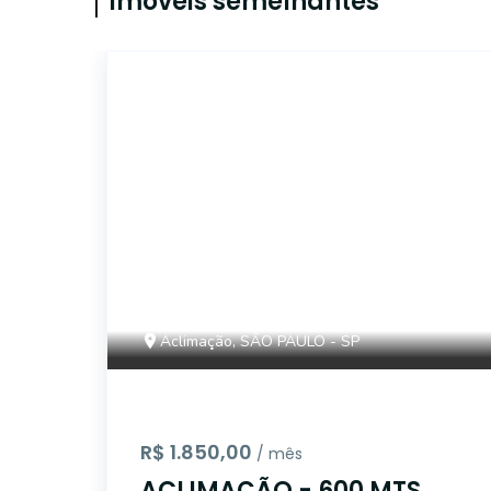
Imóveis semelhantes
14928
Aclimação, SÃO PAULO - SP
R$ 1.850,00
/ mês
ACLIMAÇÃO - 600 MTS