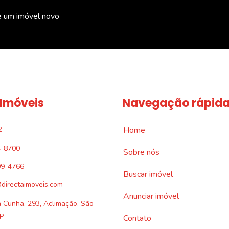
e um imóvel novo
 Imóveis
Navegação rápid
2
Home
4-8700
Sobre nós
09-4766
Buscar imóvel
directaimoveis.com
Anunciar imóvel
a Cunha, 293, Aclimação, São
P
Contato