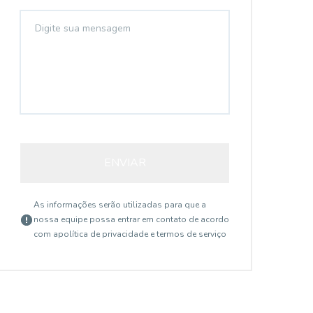
14851
ENVIAR
As informações serão utilizadas para que a
Aclimação, SÃO PAULO - SP
nossa equipe possa entrar em contato de acordo
com a
política de privacidade e termos de serviço
R$ 1.900,00
R$
/ mês
ACLIMAÇÃO - 3 QUADRAS
A