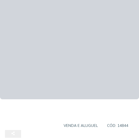
APARTAMENTO PADRÃO
VENDA E ALUGUEL
CÓD:
14844