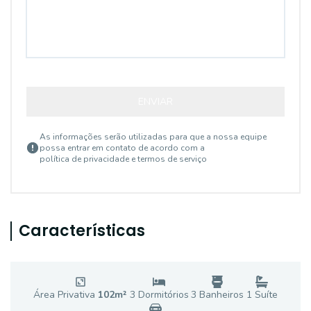
ENVIAR
As informações serão utilizadas para que a nossa equipe
possa entrar em contato de acordo com a
política de privacidade e termos de serviço
Características
Área Privativa
102
m²
3
Dormitório
s
3
Banheiro
s
1
Suíte