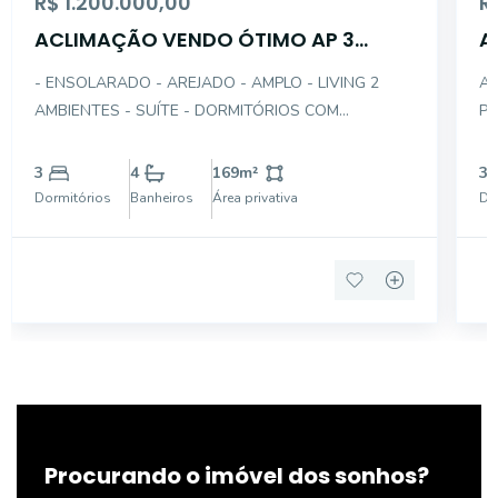
R$ 1.200.000,00
R
ACLIMAÇÃO VENDO ÓTIMO AP 3
A
DTS(1STE)-GAR 169AÚ
G
- ENSOLARADO - AREJADO - AMPLO - LIVING 2
AL
AMBIENTES - SUÍTE - DORMITÓRIOS COM
PO
ARMÁRIOS - COZINHA PLANEJADA - GARAGEM
(M
DEMARCADA - EXCELENTE LOC
ME
3
4
169
m²
3
DO
Dormitórios
Banheiros
Área privativa
Do
AR
AM
Procurando o imóvel dos sonhos?