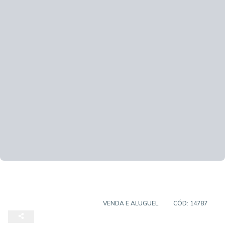
APARTAMENTO PADRÃO
VENDA E ALUGUEL
CÓD:
14787