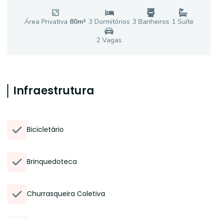
Área Privativa
80
m²
3
Dormitório
s
3
Banheiro
s
1
Suíte
2
Vaga
s
Infraestrutura
Bicicletário
Brinquedoteca
Churrasqueira Coletiva