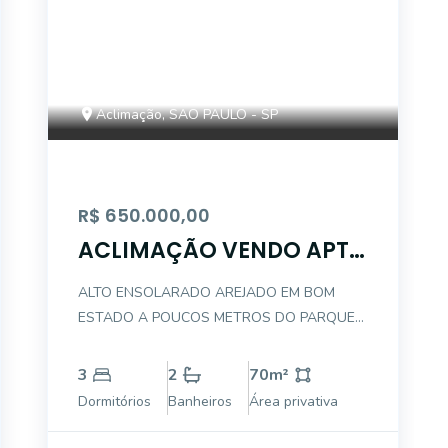
Aclimação, SAO PAULO - SP
R$ 650.000,00
ACLIMAÇÃO VENDO APTO
3 DTS - 1 GARAGEM
ALTO ENSOLARADO AREJADO EM BOM
ESTADO A POUCOS METROS DO PARQUE
DA ACLIMAÇÃO (MENOS DE 10 MINUTOS A
PÉ) ESTAÇÃO DE METRÔ VILA MARIANA - 1
3
2
70
m²
KM APENAS DORMITÓRIOS COM ARMÁRIOS
Dormitórios
Banheiros
Área privativa
COZINHA COM ARMÁRIOS PLANEJADOS
LIVING PARA 2 AMBIENTES PISO FRIO