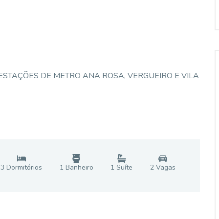
E ESTAÇÕES DE METRO ANA ROSA, VERGUEIRO E VILA
3
Dormitório
s
1
Banheiro
1
Suíte
2
Vaga
s