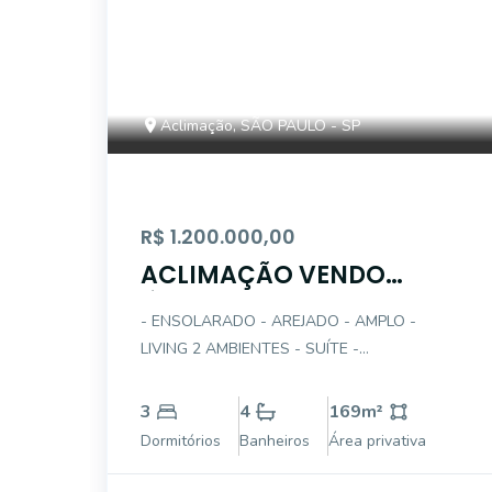
Aclimação, SÃO PAULO - SP
R$ 1.200.000,00
ACLIMAÇÃO VENDO
ÓTIMO AP 3 DTS(1STE)-
- ENSOLARADO - AREJADO - AMPLO -
GAR 169AÚ
LIVING 2 AMBIENTES - SUÍTE -
DORMITÓRIOS COM ARMÁRIOS - COZINHA
PLANEJADA - GARAGEM DEMARCADA -
3
4
169
m²
EXCELENTE LOC
Dormitórios
Banheiros
Área privativa