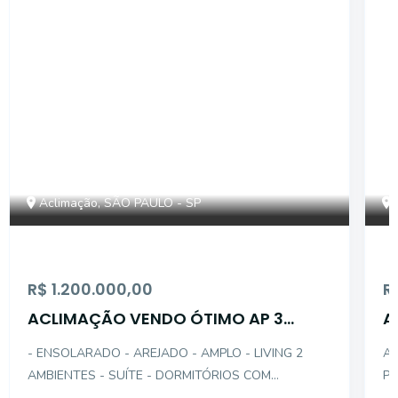
Aclimação, SÃO PAULO - SP
R$ 1.200.000,00
R
ACLIMAÇÃO VENDO ÓTIMO AP 3
A
DTS(1STE)-GAR 169AÚ
G
- ENSOLARADO - AREJADO - AMPLO - LIVING 2
AL
AMBIENTES - SUÍTE - DORMITÓRIOS COM
PO
ARMÁRIOS - COZINHA PLANEJADA - GARAGEM
(M