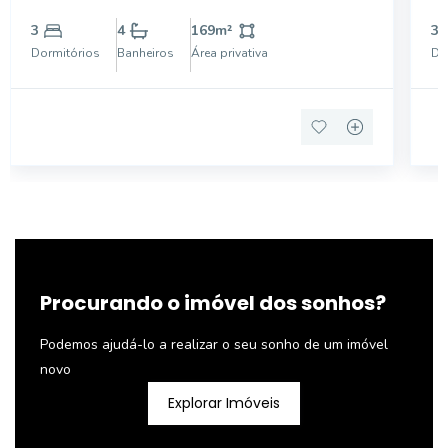
DEMARCADA - EXCELENTE LOC
ME
3
4
169
m²
3
DO
Dormitórios
Banheiros
Área privativa
Do
AR
AM
Procurando o imóvel dos sonhos?
Podemos ajudá-lo a realizar o seu sonho de um imóvel
novo
Explorar Imóveis