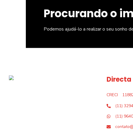
Procurando o i
Podemos ajudá-lo a realizar o seu sonho d
Directa
CRECI
1188
(11) 329
(11) 964
contato@