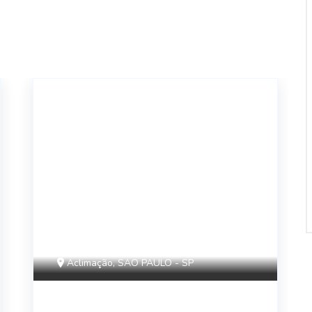
11128
Aclimação, SAO PAULO - SP