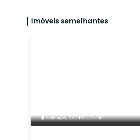
Imóveis semelhantes
14581
Aclimação, SÃO PAULO - SP