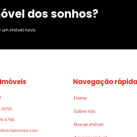
móvel dos sonhos?
e um imóvel novo
 Imóveis
Navegação rápid
2
Home
4-8700
Sobre nós
09-4766
Buscar imóvel
directaimoveis.com