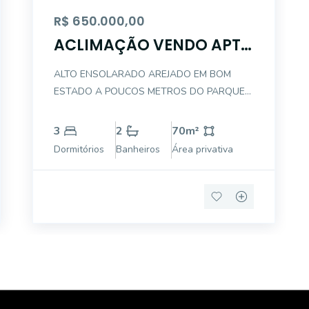
R$ 650.000,00
ACLIMAÇÃO VENDO APTO
3 DTS - 1 GARAGEM
ALTO ENSOLARADO AREJADO EM BOM
ESTADO A POUCOS METROS DO PARQUE
DA ACLIMAÇÃO (MENOS DE 10 MINUTOS A
PÉ) ESTAÇÃO DE METRÔ VILA MARIANA - 1
3
2
70
m²
KM APENAS DORMITÓRIOS COM ARMÁRIOS
Dormitórios
Banheiros
Área privativa
COZINHA COM ARMÁRIOS PLANEJADOS
LIVING PARA 2 AMBIENTES PISO FRIO
GARAGE