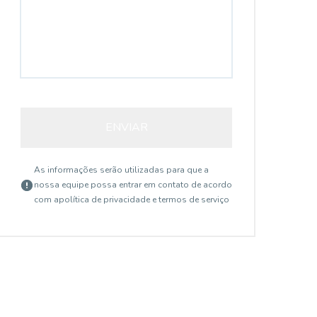
14913
ENVIAR
As informações serão utilizadas para que a
nossa equipe possa entrar em contato de acordo
com a
política de privacidade e termos de serviço
Aclimação, SÃO PAULO - SP
R$