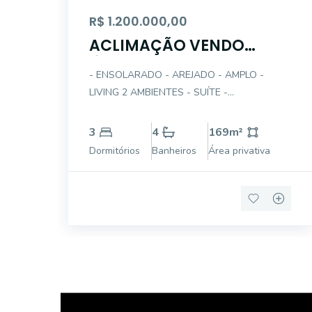
R$ 1.200.000,00
ACLIMAÇÃO VENDO
ÓTIMO AP 3 DTS(1STE)-
- ENSOLARADO - AREJADO - AMPLO -
GAR 169AÚ
LIVING 2 AMBIENTES - SUÍTE -
DORMITÓRIOS COM ARMÁRIOS - COZINHA
PLANEJADA - GARAGEM DEMARCADA -
3
4
169
m²
EXCELENTE LOC
Dormitórios
Banheiros
Área privativa