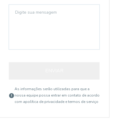
14913
ENVIAR
As informações serão utilizadas para que a
nossa equipe possa entrar em contato de acordo
com a
política de privacidade e termos de serviço
Aclimação, SÃO PAULO - SP
R$
R$ 1.060.000,00
R$