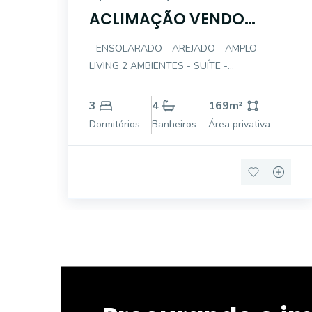
ACLIMAÇÃO VENDO
ÓTIMO AP 3 DTS(1STE)-
- ENSOLARADO - AREJADO - AMPLO -
GAR 169AÚ
LIVING 2 AMBIENTES - SUÍTE -
DORMITÓRIOS COM ARMÁRIOS - COZINHA
PLANEJADA - GARAGEM DEMARCADA -
3
4
169
m²
EXCELENTE LOC
Dormitórios
Banheiros
Área privativa