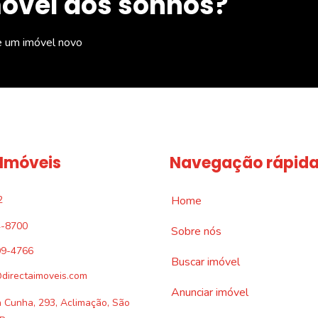
móvel dos sonhos?
e um imóvel novo
 Imóveis
Navegação rápid
2
Home
4-8700
Sobre nós
09-4766
Buscar imóvel
directaimoveis.com
Anunciar imóvel
a Cunha, 293, Aclimação, São