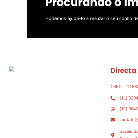
Procurando o i
Podemos ajudá-lo a realizar o seu sonho d
Directa
CRECI
1188
(11) 329
(11) 964
contato@
Basílio d