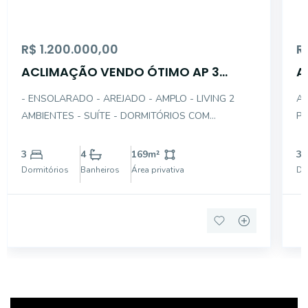
R$ 1.200.000,00
R
ACLIMAÇÃO VENDO ÓTIMO AP 3
A
DTS(1STE)-GAR 169AÚ
G
- ENSOLARADO - AREJADO - AMPLO - LIVING 2
AL
AMBIENTES - SUÍTE - DORMITÓRIOS COM
PO
ARMÁRIOS - COZINHA PLANEJADA - GARAGEM
(M
DEMARCADA - EXCELENTE LOC
ME
3
4
169
m²
3
DO
Dormitórios
Banheiros
Área privativa
Do
AR
AM