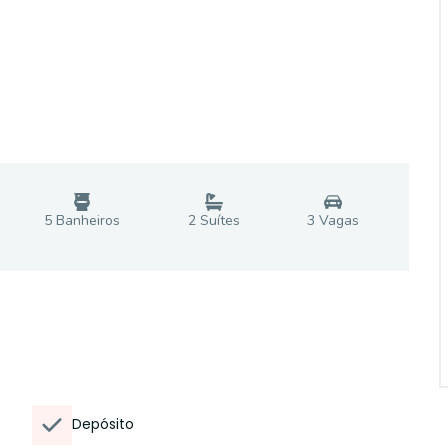
5
Banheiro
s
2
Suíte
s
3
Vaga
s
Depósito