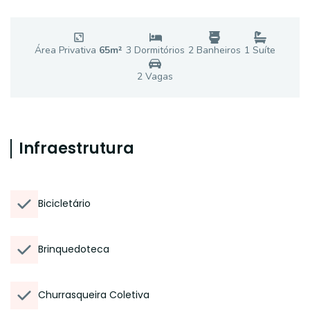
Área Privativa
65
m²
3
Dormitório
s
2
Banheiro
s
1
Suíte
2
Vaga
s
Infraestrutura
Bicicletário
Brinquedoteca
Churrasqueira Coletiva