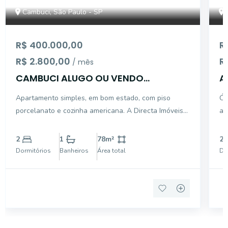
Cambuci, São Paulo - SP
R$ 400.000,00
R
R$ 2.800,00
R
/ mês
CAMBUCI ALUGO OU VENDO
A
APARTAMENTO
v
Apartamento simples, em bom estado, com piso
Ótimo
porcelanato e cozinha americana. A Directa Imóveis
am
foi fundada em Maio do ano de 1991. Há 31 anos no
Ba
mercado, somos especializados na intermediação de
ma
2
1
78
m²
2
negociações de compras/vendas, locações e
Ar
Dormitórios
Banheiros
Área total
Do
administrações
e 