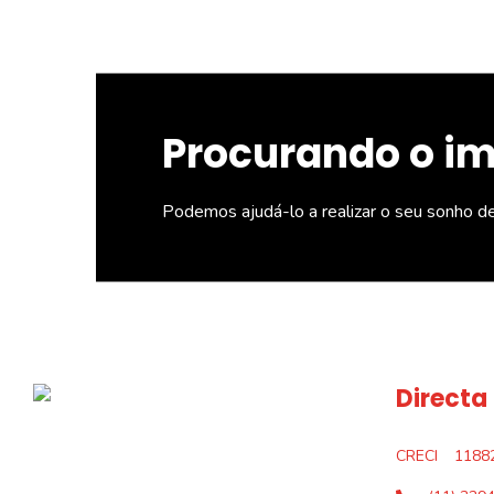
Procurando o i
Podemos ajudá-lo a realizar o seu sonho d
Directa
CRECI
1188