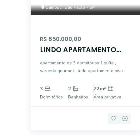
Cambuci, São Paulo - SP
R$ 650.000,00
LINDO APARTAMENTO
ABAIXO DA AVALIAÇÃO
apartamento de 3 dormitórios 1 suíte ,
varanda gourmet , todo apartamento piso
carpete de madeira , cozinha tipo americana ,
1 garagem lazer total OPORTUNIDADE
3
2
72
m²
Dormitórios
Banheiros
Área privativa