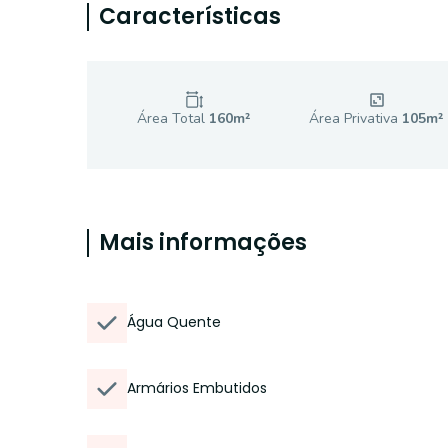
Características
Área Total
160
m²
Área Privativa
105
m²
Mais informações
Água Quente
Armários Embutidos