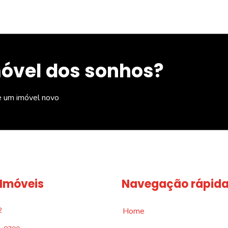
móvel dos sonhos?
e um imóvel novo
 Imóveis
Navegação rápid
2
Home