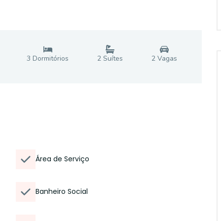
3
Dormitório
s
2
Suíte
s
2
Vaga
s
Área de Serviço
Banheiro Social