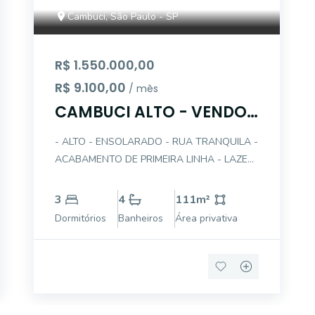
Cambuci, São Paulo - SP
R$ 1.550.000,00
R$ 9.100,00
/ mês
CAMBUCI ALTO - VENDO
OU ALUGO LINDO APTO
- ALTO - ENSOLARADO - RUA TRANQUILA -
ACABAMENTO DE PRIMEIRA LINHA - LAZER
- PLANTA ALTERADA PARA 2 SUÍTES,
AMPLIANDO-SE O LIVING E CRIANDO UM
3
4
111
m²
ESCRITÓRIO - PISO EM PORCELANATO -
Dormitórios
Banheiros
Área privativa
PROJETO DE ILUMINAÇÃO - AR
CONDICIONADO - AQUECIMENTO A GÁS -
GARAG