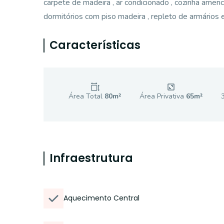
carpete de madeira , ar condicionado , cozinha amer
dormitórios com piso madeira , repleto de armários 
Características
Área Total
80
m²
Área Privativa
65
m²
Infraestrutura
Aquecimento Central