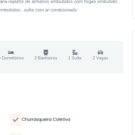
icana repleto de armários embutidos com fogão embutido ,
embutidos , suíte com ar condicionado
3
Dormitório
s
2
Banheiro
s
1
Suíte
2
Vaga
s
Churrasqueira Coletiva