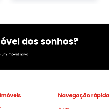
móvel dos sonhos?
e um imóvel novo
 Imóveis
Navegação rápid
2
Home