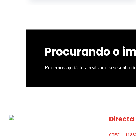
Procurando o i
Podemos ajudá-lo a realizar o seu sonho d
Directa
CRECI
1188