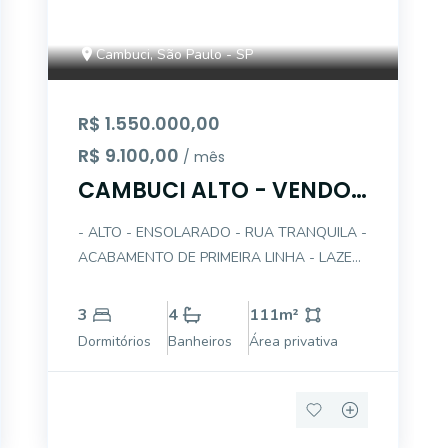
Cambuci, São Paulo - SP
R$ 1.550.000,00
R$ 9.100,00
/ mês
CAMBUCI ALTO - VENDO
OU ALUGO LINDO APTO
- ALTO - ENSOLARADO - RUA TRANQUILA -
ACABAMENTO DE PRIMEIRA LINHA - LAZER
- PLANTA ALTERADA PARA 2 SUÍTES,
AMPLIANDO-SE O LIVING E CRIANDO UM
3
4
111
m²
ESCRITÓRIO - PISO EM PORCELANATO -
Dormitórios
Banheiros
Área privativa
PROJETO DE ILUMINAÇÃO - AR
CONDICIONADO - AQUECIMENTO A GÁS -
GARAG