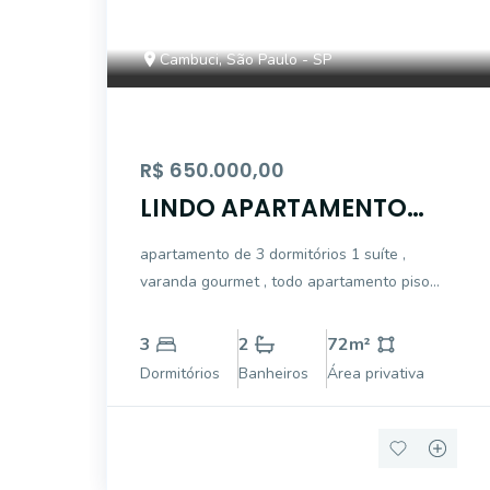
Cambuci, São Paulo - SP
R$ 650.000,00
LINDO APARTAMENTO
ABAIXO DA AVALIAÇÃO
apartamento de 3 dormitórios 1 suíte ,
varanda gourmet , todo apartamento piso
carpete de madeira , cozinha tipo americana ,
1 garagem lazer total OPORTUNIDADE
3
2
72
m²
Dormitórios
Banheiros
Área privativa