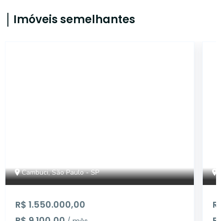
Imóveis semelhantes
14847
Cambuci, São Paulo - SP
R$ 1.550.000,00
R
R$ 9.100,00
R