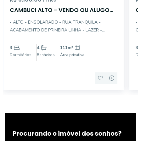
/ mês
CAMBUCI ALTO - VENDO OU ALUGO
C
LINDO APTO
(
- ALTO - ENSOLARADO - RUA TRANQUILA -
- 
ACABAMENTO DE PRIMEIRA LINHA - LAZER -
CO
PLANTA ALTERADA PARA 2 SUÍTES, AMPLIANDO-
SE
SE O LIVING E CRIANDO UM ESCRITÓRIO - PISO EM
TE
3
4
111
m²
3
PORCELANATO - PROJETO DE ILUMINAÇÃO - AR
SE
Dormitórios
Banheiros
Área privativa
Do
CONDICIONADO - AQUECIMENTO A GÁS - GARAG
AR
Procurando o imóvel dos sonhos?