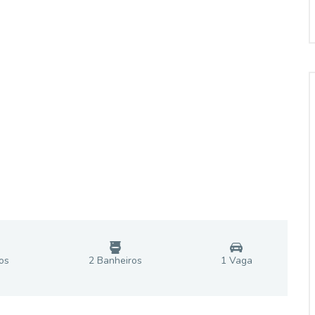
o
s
2
Banheiro
s
1
Vaga