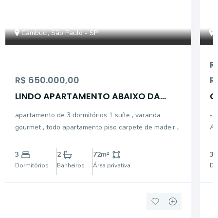
Cambuci, São Paulo - SP
R
R$ 650.000,00
R
LINDO APARTAMENTO ABAIXO DA
C
AVALIAÇÃO
L
apartamento de 3 dormitórios 1 suíte , varanda
- 
gourmet , todo apartamento piso carpete de madeira
AC
, cozinha tipo americana , 1 garagem lazer total
PL
OPORTUNIDADE
SE
3
2
72
m²
3
PO
Dormitórios
Banheiros
Área privativa
Do
CO