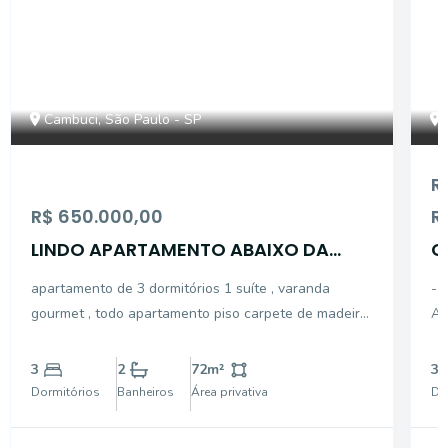
Cambuci, São Paulo - SP
R
R$ 650.000,00
R
LINDO APARTAMENTO ABAIXO DA
C
AVALIAÇÃO
L
apartamento de 3 dormitórios 1 suíte , varanda
- 
gourmet , todo apartamento piso carpete de madeira
AC
, cozinha tipo americana , 1 garagem lazer total
PL
OPORTUNIDADE
SE
3
2
72
m²
3
PO
Dormitórios
Banheiros
Área privativa
Do
CO