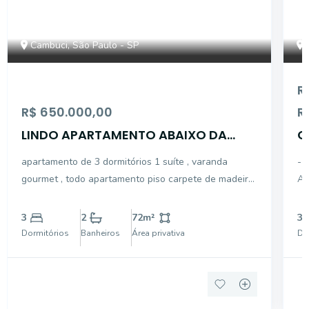
Cambuci, São Paulo - SP
R
R$ 650.000,00
R
LINDO APARTAMENTO ABAIXO DA
C
AVALIAÇÃO
L
apartamento de 3 dormitórios 1 suíte , varanda
- 
gourmet , todo apartamento piso carpete de madeira
AC
, cozinha tipo americana , 1 garagem lazer total
PL
OPORTUNIDADE
SE
3
2
72
m²
3
PO
Dormitórios
Banheiros
Área privativa
Do
CO