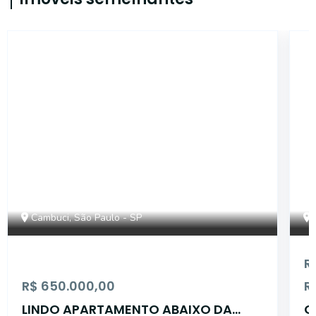
14820
Cambuci, São Paulo - SP
R
R$ 650.000,00
R
LINDO APARTAMENTO ABAIXO DA
C