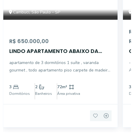
Cambuci, São Paulo - SP
R
R$ 650.000,00
R
LINDO APARTAMENTO ABAIXO DA
C
AVALIAÇÃO
L
apartamento de 3 dormitórios 1 suíte , varanda
- 
gourmet , todo apartamento piso carpete de madeira
AC
, cozinha tipo americana , 1 garagem lazer total
PL
OPORTUNIDADE
SE
3
2
72
m²
3
PO
Dormitórios
Banheiros
Área privativa
Do
CO