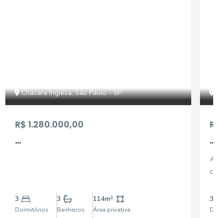
Chácara Inglesa, São Paulo - SP
R$ 1.280.000,00
R
...
...
Ap
ch
3
3
114
m²
3
Dormitórios
Banheiros
Área privativa
Do