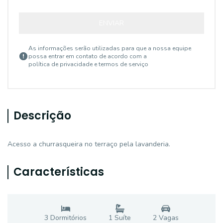
ENVIAR
As informações serão utilizadas para que a nossa equipe
possa entrar em contato de acordo com a
política de privacidade e termos de serviço
Descrição
Acesso a churrasqueira no terraço pela lavanderia.
Características
3
Dormitório
s
1
Suíte
2
Vaga
s