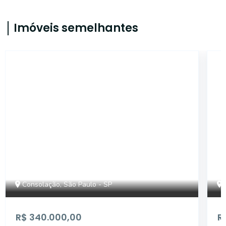
Imóveis semelhantes
AP3581
Consolação, São Paulo - SP
R$ 340.000,00
R