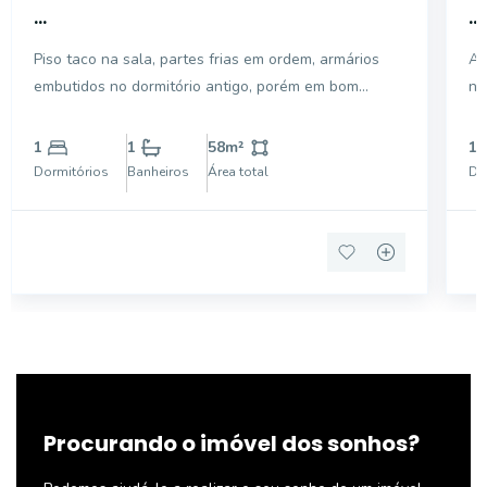
...
...
Piso taco na sala, partes frias em ordem, armários
Ap
embutidos no dormitório antigo, porém em bom
no
estado.
(f
1
1
58
m²
1
Dormitórios
Banheiros
Área total
Do
Procurando o imóvel dos sonhos?