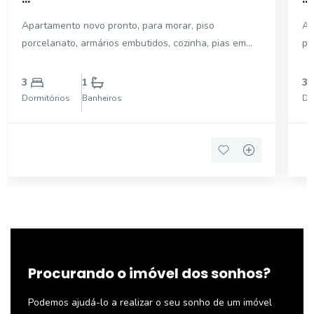
Apartamento novo pronto, para morar, piso
Ap
porcelanato, armários embutidos, cozinha, pias em
po
mármore, varanda fechada com vidro, banheiro com
em
box e gabinete.
fe
3
1
3
Dormitórios
Banheiros
Do
Procurando o imóvel dos sonhos?
Podemos ajudá-lo a realizar o seu sonho de um imóvel