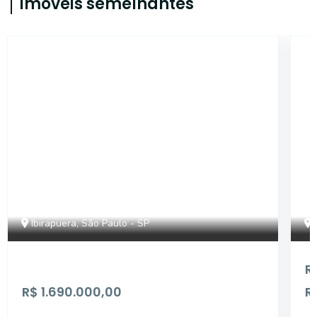
Imóveis semelhantes
AP3177
Ibirapuera, São Paulo - SP
R
R$ 1.690.000,00
R
...
...