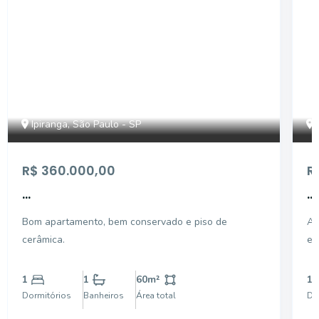
Ipiranga, São Paulo - SP
R$ 360.000,00
R
...
...
Bom apartamento, bem conservado e piso de
Ap
cerâmica.
e 
est
1
1
60
m²
1
Dormitórios
Banheiros
Área total
Do