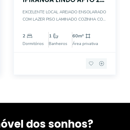
- ALUGO OU VENDO
EXCELENTE LOCAL AREJADO ENSOLARADO
COM LAZER PISO LAMINADO COZINHA COM
ARMÁRIOS PLANEJADOS DORMITÓRIOS
COM ARMÁRIOS BANHEIRO COMPLETO
2
1
60
m²
COM BOX BLINDEX , GABINETE E ESPELHO
Dormitórios
Banheiros
Área privativa
EM EXCELENTE ESTADO A Directa Imóveis
foi fundada em Maio do ano de 1991
móvel dos sonhos?