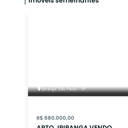
Imóveis semelhantes
14667
Ipiranga, São Paulo - SP
R$ 680.000,00
APTO. IPIRANGA VENDO -