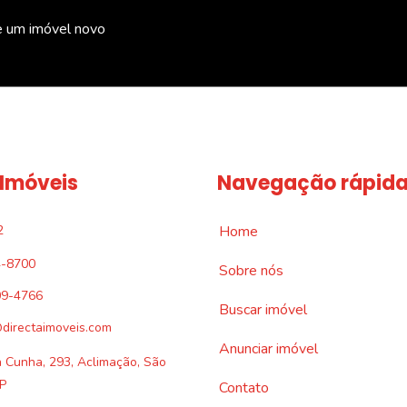
e um imóvel novo
 Imóveis
Navegação rápid
2
Home
4-8700
Sobre nós
09-4766
Buscar imóvel
directaimoveis.com
Anunciar imóvel
a Cunha, 293, Aclimação, São
P
Contato