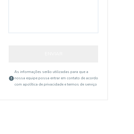
AP5053
ENVIAR
As informações serão utilizadas para que a
nossa equipe possa entrar em contato de acordo
com a
política de privacidade e termos de serviço
Ipiranga, São Paulo - SP
R$ 480.000,00
R$
Para Investidor - com
V