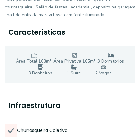
churrasqueira , Salão de festas , academia , depósito na garagem
, hall de entrada maravilhoso com fonte iluminada
Características
Área Total
160
m²
Área Privativa
105
m²
3
Dormitório
s
3
Banheiro
s
1
Suíte
2
Vaga
s
Infraestrutura
Churrasqueira Coletiva