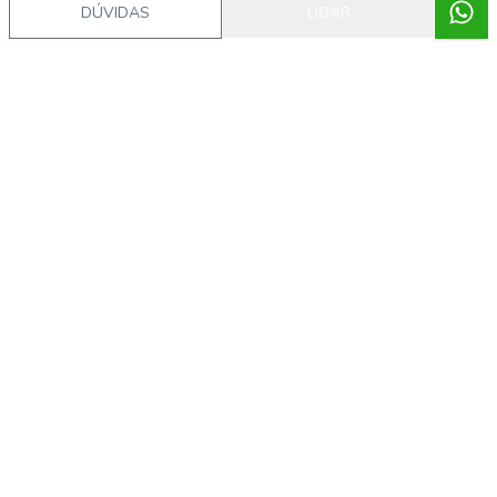
DÚVIDAS
LIGAR
Imóveis semelhantes
AP5018