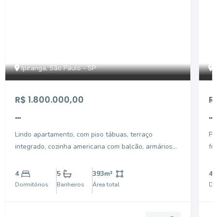
Ipiranga, São Paulo - SP
R$ 1.800.000,00
R
...
...
Lindo apartamento, com piso tábuas, terraço
Piso
integrado, cozinha americana com balcão, armários
fu
embutidos nos dormitórios e cozinha, piso hidráulico
me
na entrada. A Directa Imóveis foi fundada em Maio
ne
4
5
393
m²
4
do ano de 1991. Há 31 anos no mercado, somos
ad
Dormitórios
Banheiros
Área total
Do
especializ
ha