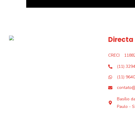
Directa
CRECI
1188
(11) 329
(11) 964
contato@
Basílio d
Paulo - S