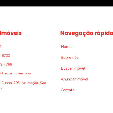
 Imóveis
Navegação rápid
2
Home
4-8700
Sobre nós
09-4766
Buscar imóvel
directaimoveis.com
Anunciar imóvel
a Cunha, 293, Aclimação, São
P
Contato