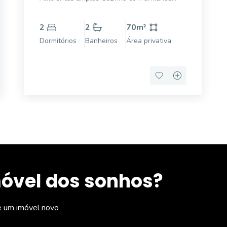
Banheiro de serviço Vaga de garagem ampla
2
2
70
m²
Dormitórios
Banheiros
Área privativa
móvel dos sonhos?
e um imóvel novo