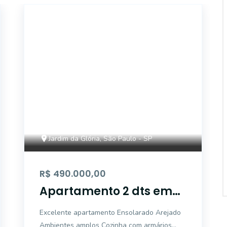
12620
Jardim da Glória, São Paulo - SP
R$ 490.000,00
Apartamento 2 dts em
excelente localização
Excelente apartamento Ensolarado Arejado
Ambientes amplos Cozinha com armários