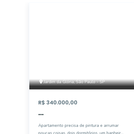
AP3686
Jardim da Glória, São Paulo - SP
R$ 340.000,00
...
Apartamento precisa de pintura e arrumar
poucas coisas, dois dormitórios, um banheiro