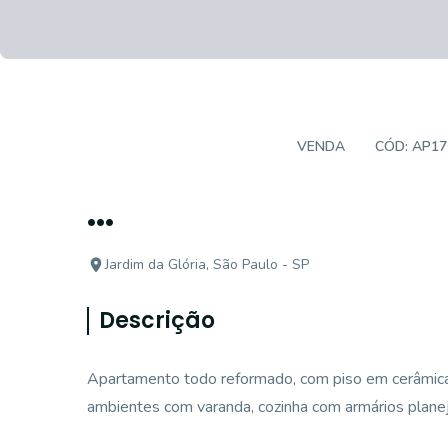
APARTAMENTO PADRÃO
VENDA
CÓD:
AP17
...
Jardim da Glória, São Paulo - SP
Descrição
Apartamento todo reformado, com piso em cerâmica n
ambientes com varanda, cozinha com armários planeja