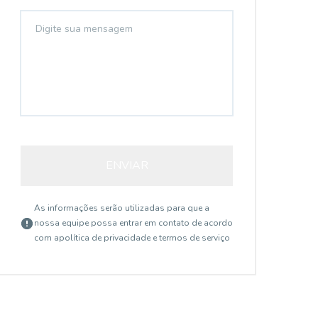
AP5477
ENVIAR
Jardim da Glória, São Paulo - SP
As informações serão utilizadas para que a
nossa equipe possa entrar em contato de acordo
com a
política de privacidade e termos de serviço
R$ 830.000,00
R$
...
...
Apartamento reformado e decorado com
Apa
sala para dois ambientes com varanda,
arm