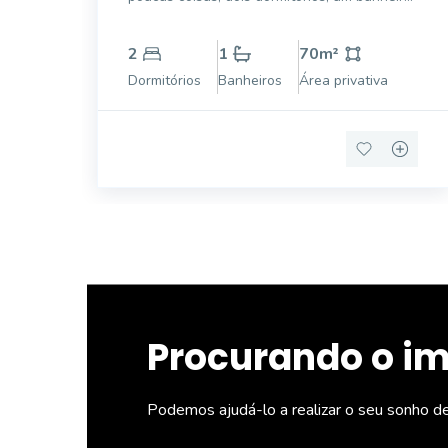
social, sala boa, varanda e área de serviço.
2
1
70
m²
Dormitórios
Banheiros
Área privativa
Procurando o i
Podemos ajudá-lo a realizar o seu sonho d