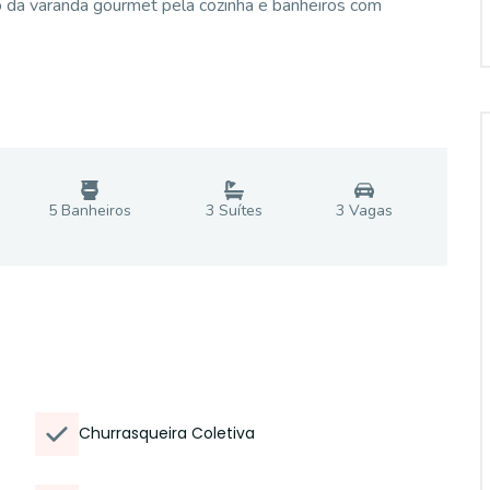
so da varanda gourmet pela cozinha e banheiros com
5
Banheiro
s
3
Suíte
s
3
Vaga
s
Churrasqueira Coletiva