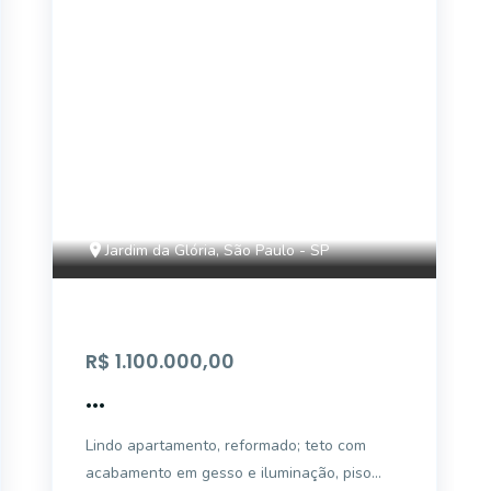
Jardim da Glória, São Paulo - SP
R$ 1.100.000,00
...
Lindo apartamento, reformado; teto com
acabamento em gesso e iluminação, piso