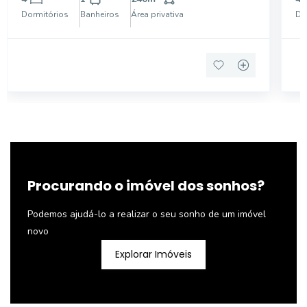
avarandado, piso moderno marfim, armários de
Dormitórios
Banheiros
Área privativa
Do
primeira linha e b
Procurando o imóvel dos sonhos?
Podemos ajudá-lo a realizar o seu sonho de um imóvel
novo
Explorar Imóveis