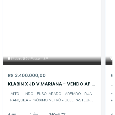
Klabin, São Paulo - SP
R$ 3.400.000,00
R
KLABIN X JD V.MARIANA - VENDO AP 4
...
SUÍTES - 4 GARS
- ALTO - LINDO - ENSOLARADO - AREJADO - RUA
Ap
TRANQUILA - PRÓXIMO METRÔ - LICEE PASTEUR
ensolarad
Apartamento impecável, ensolarado, alto padrão,
Ricame
linda vista, sala 3 ambientes com lareira, todo
Piso
4
1
240
m²
4