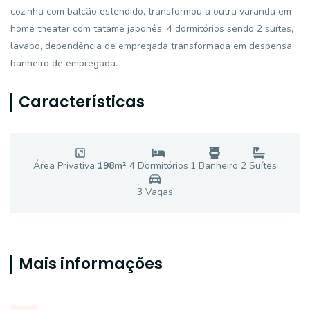
cozinha com balcão estendido, transformou a outra varanda em
home theater com tatame japonês, 4 dormitórios sendo 2 suítes,
lavabo, dependência de empregada transformada em despensa,
banheiro de empregada.
Características
Área Privativa
198
m²
4
Dormitório
s
1
Banheiro
2
Suíte
s
3
Vaga
s
Mais informações