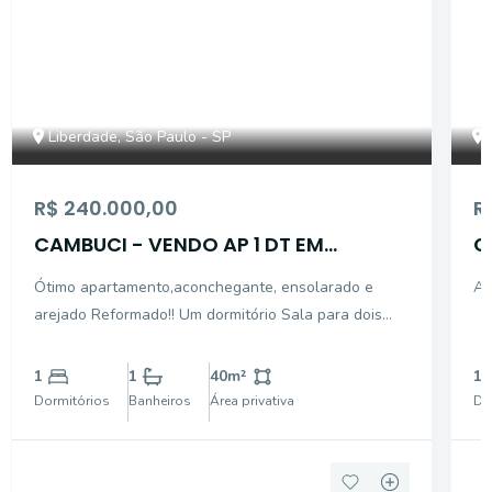
Liberdade, São Paulo - SP
R$ 240.000,00
R
CAMBUCI - VENDO AP 1 DT EM
C
EXCELENTE ESTADO
D
Ótimo apartamento,aconchegante, ensolarado e
Ap
arejado Reformado!! Um dormitório Sala para dois
ambientes Piso porcelanato em todos os ambientes
Armários planejados na cozinha Armários planejados
1
1
40
m²
1
no dormitório Teto com acabamento em ges
Dormitórios
Banheiros
Área privativa
Do