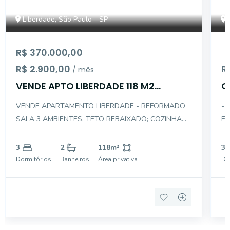
Liberdade, São Paulo - SP
R$ 370.000,00
R$ 2.900,00
R
/ mês
VENDE APTO LIBERDADE 118 M2
C
REFORMADO 3 DORM
P
VENDE APARTAMENTO LIBERDADE - REFORMADO
- 
SALA 3 AMBIENTES, TETO REBAIXADO; COZINHA
EST
AMERICANA, 3 DORMITÓRIOS, 2 DORMITÓRIOS
do
COM VARANDA, ÁREA DE SERVIÇOS E BANHEIROS
ap
3
2
118
m²
3
DE EMPREGADA AREA SOCIAL PISO EM TACO
pl
Dormitórios
Banheiros
Área privativa
Do
sa