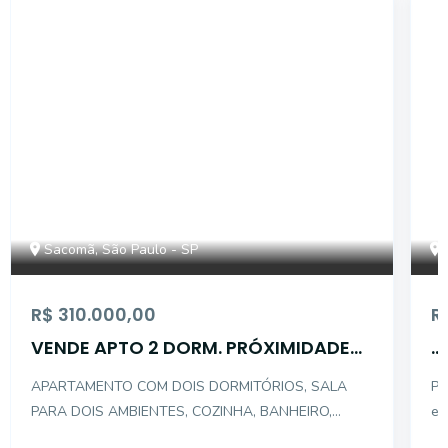
14938
Sacomã, São Paulo - SP
R$ 310.000,00
R
VENDE APTO 2 DORM. PRÓXIMIDADES
...
TERMINAL SACOMÃ
APARTAMENTO COM DOIS DORMITÓRIOS, SALA
Pi
PARA DOIS AMBIENTES, COZINHA, BANHEIRO,
e 
ÁREA DE SERVIÇOS; OS AMBIENTES COM
elevadores