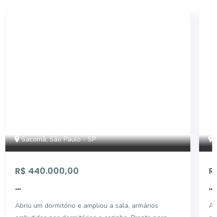
AP650
Sacomã, São Paulo - SP
R$ 440.000,00
R
...
...
Abriu um dormitório e ampliou a sala, armários
Ap