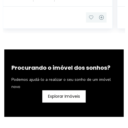
COMPLETO, ANDAR ALTO, VAGO. A DIRECTA
CH
IMÓVEIS FOI FU
JO
Procurando o imóvel dos sonhos?
Podemos ajudá-lo a realizar o seu sonho de um imóvel
novo
Explorar Imóveis