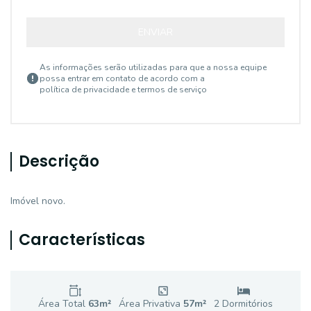
ENVIAR
As informações serão utilizadas para que a nossa equipe
possa entrar em contato de acordo com a
política de privacidade e termos de serviço
Descrição
Imóvel novo.
Características
Área Total
63
m²
Área Privativa
57
m²
2
Dormitório
s