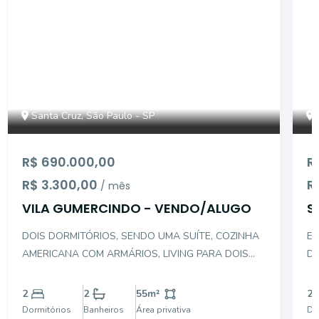
Santa Cruz, São Paulo - SP
R$ 690.000,00
R
R$ 3.300,00
R
/ mês
VILA GUMERCINDO - VENDO/ALUGO
S
A
DOIS DORMITÓRIOS, SENDO UMA SUÍTE, COZINHA
EX
AMERICANA COM ARMÁRIOS, LIVING PARA DOIS
DO
AMBIENTES, CARPETE DE MADEIRA NOS QUARTOS
AM
E SALA. AMPLA VARANDA, PONTOS PARA AR
SA
2
2
55
m²
2
CONDICIONADO NA SALA QUARTOS. LAZER
CO
Dormitórios
Banheiros
Área privativa
Do