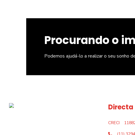
Procurando o i
Podemos ajudá-lo a realizar o seu sonho d
Directa
CRECI
1188
(11) 329