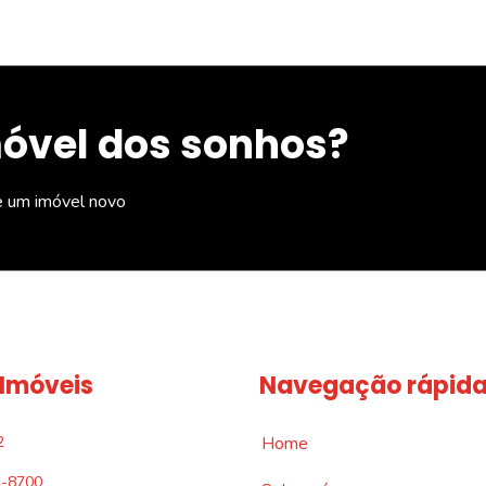
móvel dos sonhos?
e um imóvel novo
 Imóveis
Navegação rápid
2
Home
4-8700