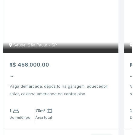
Saúde, São Paulo - SP
R$ 458.000,00
R
...
...
Vaga demarcada, depósito na garagem, aquecedor
Va
solar, cozinha americana no contra piso.
so
1
70
m²
1
Dormitórios
Área total
Do