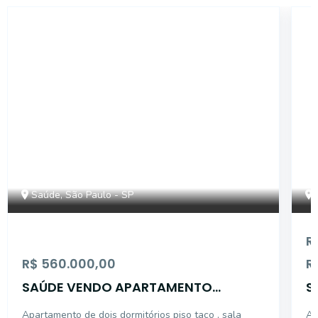
14267
Saúde, São Paulo - SP
R
R$ 560.000,00
R
SAÚDE VENDO APARTAMENTO
S
PRONTO PARA MORAR
Apartamento de dois dormitórios piso taco , sala
Ap