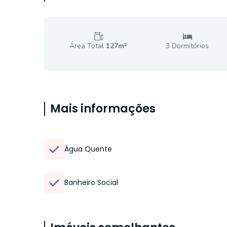
Área Total
127
m²
3
Dormitório
s
Mais informações
Água Quente
Banheiro Social