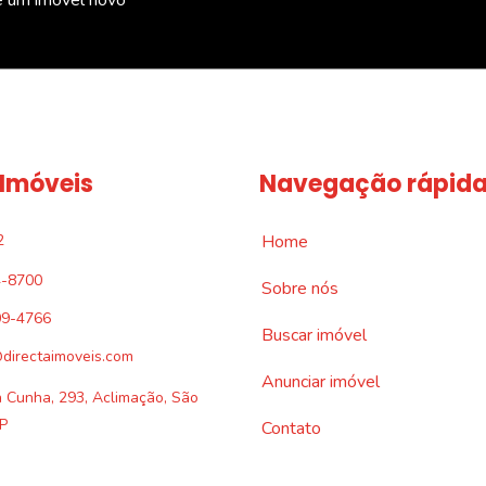
 Imóveis
Navegação rápid
2
Home
4-8700
Sobre nós
09-4766
Buscar imóvel
directaimoveis.com
Anunciar imóvel
a Cunha, 293, Aclimação, São
P
Contato