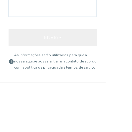
AP3039
ENVIAR
As informações serão utilizadas para que a
nossa equipe possa entrar em contato de acordo
com a
política de privacidade e termos de serviço
Saúde, São Paulo - SP
R$ 844.000,00
R$
...
...