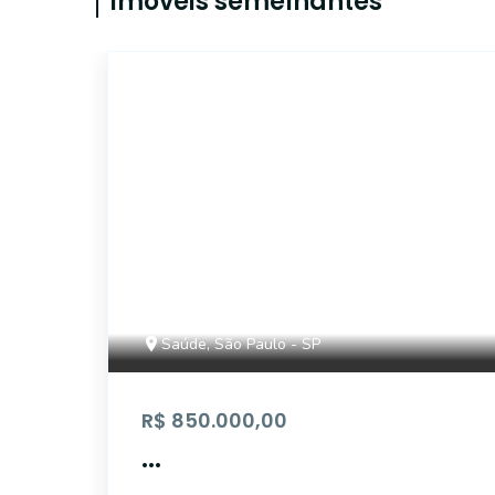
Imóveis semelhantes
AP5232
Saúde, São Paulo - SP
R$ 850.000,00
...