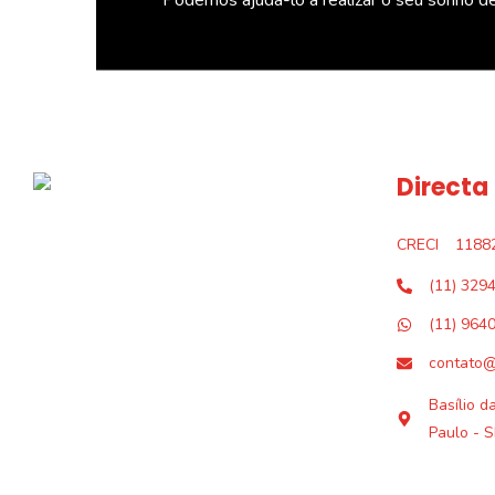
Directa
CRECI
1188
(11) 329
(11) 964
contato@
Basílio d
Paulo - S