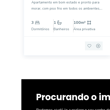
Apartamento em bom estado e pronto para
morar, com piso frio em todos os ambientes,
armários embutidos na cozinha, dormitórios e
banheiros.
3
1
100
m²
Dormitórios
Banheiros
Área privativa
Procurando o i
Podemos ajudá-lo a realizar o seu sonho d