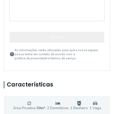
ENVIAR
As informações serão utilizadas para que a nossa equipe
possa entrar em contato de acordo com a
política de privacidade e termos de serviço
Características
Área Privativa
50
m²
2
Dormitório
s
1
Banheiro
1
Vaga