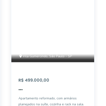
AP2184
Vila Gumercindo, São Paulo - SP
R$ 499.000,00
...
Apartamento reformado, com armários
planejados na suíte, cozinha e rack na sala.