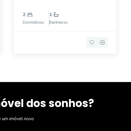
2
1
Dormitórios
Banheiros
móvel dos sonhos?
e um imóvel novo