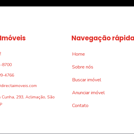
 Imóveis
Navegação rápid
2
Home
4-8700
Sobre nós
09-4766
Buscar imóvel
directaimoveis.com
Anunciar imóvel
a Cunha, 293, Aclimação, São
P
Contato