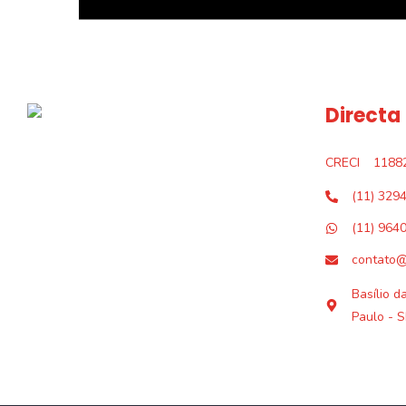
Directa
CRECI
1188
(11) 329
(11) 964
contato@
Basílio d
Paulo - S