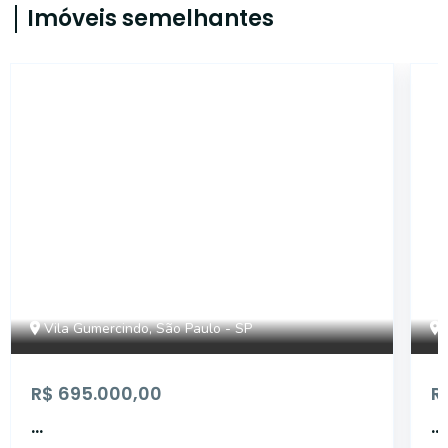
Imóveis semelhantes
AP1025
Vila Gumercindo, São Paulo - SP
R$ 695.000,00
R
...
...