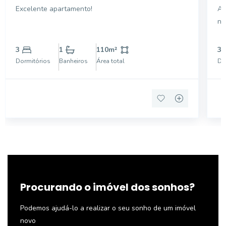
Excelente apartamento!
Ap
no
3
1
110
m²
3
Dormitórios
Banheiros
Área total
Do
Procurando o imóvel dos sonhos?
Podemos ajudá-lo a realizar o seu sonho de um imóvel
novo