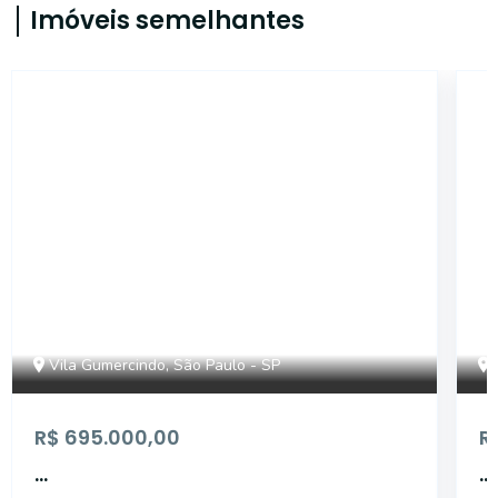
Imóveis semelhantes
AP1025
Vila Gumercindo, São Paulo - SP
R$ 695.000,00
R
...
...