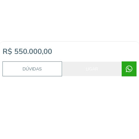
R$ 550.000,00
Imóveis semelhantes
DÚVIDAS
LIGAR
14430